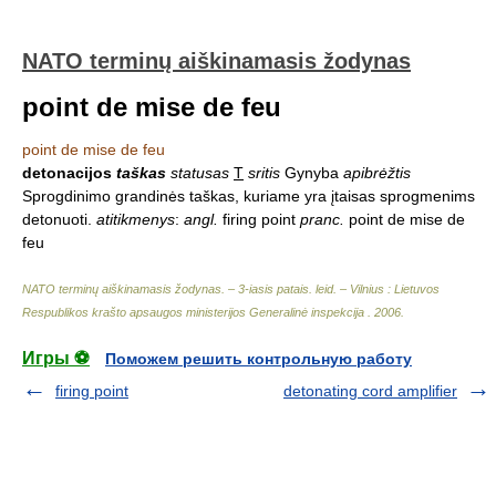
NATO terminų aiškinamasis žodynas
point de mise de feu
point de mise de feu
detonacijos
taškas
statusas
T
sritis
Gynyba
apibrėžtis
Sprogdinimo grandinės taškas, kuriame yra įtaisas sprogmenims
detonuoti.
atitikmenys
:
angl.
firing point
pranc.
point de mise de
feu
NATO terminų aiškinamasis žodynas. – 3-iasis patais. leid. – Vilnius : Lietuvos
Respublikos krašto apsaugos ministerijos Generalinė inspekcija
.
2006
.
Игры ⚽
Поможем решить контрольную работу
firing point
detonating cord amplifier