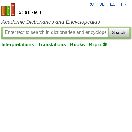
RU
DE
ES
FR
en-academic.com
Academic Dictionaries and Encyclopedias
Search!
Interpretations
Translations
Books
Игры ⚽