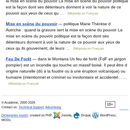
la mise en scène du pouvoir La mise en scène du pouvoir politique
est la façon dont ses détenteurs donnent à voir la nature de ce
pouvoir aux yeux de ceux qu …
Wikipédia en Français
Mise en scène du pouvoir
— politique Marie Thérèse d
Autriche : quand la gravure sert la mise en scène du pouvoir La
mise en scène du pouvoir politique est la façon dont ses
détenteurs donnent à voir la nature de ce pouvoir aux yeux de
ceux qu ils gouvernent, de leurs …
Wikipédia en Français
Feu De Forêt
— dans le Montana Un feu de forêt (FdF en jargon
pompier) est un incendie qui touche un massif boisé. Il peut être d
origine naturelle (dû à la foudre ou à une éruption volcanique) ou
humaine (intentionnel et criminel ou involontaire et accidentel… …
Wikipédia en Français
© Academic, 2000-2026
18+
Contact us:
Technical Support
,
Advertising
Dictionaries export
, created on PHP,
Joomla,
Drupal,
WordPress,
MODx.