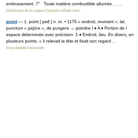
embrasement. 7° Toute matière combustible allumée.… …
Dictionnaire de la Langue Française d'Émile Littré
point
— 1. point [ pwɛ̃ ] n. m. • 1175 « endroit, moment »; lat.
punctum « piqûre », de pungere → poindre I ♦ A ♦ Portion de l
espace déterminée avec précision. 1 ♦ Endroit, lieu. En divers, en
plusieurs points. « il relevait la tête et fixait son regard …
Encyclopédie Universelle